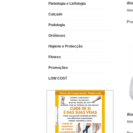
Alm
Flebologia e Linfologia
Alm
Calçado
Pre
Podologia
Ortóteses
Higiene e Protecção
Fitness
Promoções
LOW COST
>
>
>
Alm
Alm