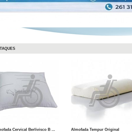
TAQUES
ofada Cervical Berlivisco B ...
Almofada Tempur Original