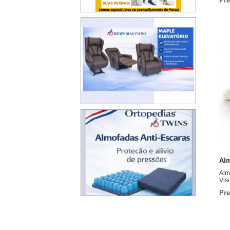
Pre
>
>
>
>
>
>
Al
Alm
Vis
Pre