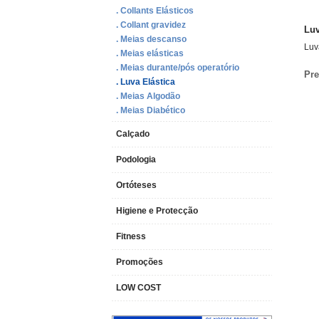
. Collants Elásticos
. Collant gravidez
Luv
. Meias descanso
Luv
. Meias elásticas
. Meias durante/pós operatório
Pre
. Luva Elástica
. Meias Algodão
. Meias Diabético
Calçado
Podologia
Ortóteses
Higiene e Protecção
Fitness
Promoções
LOW COST