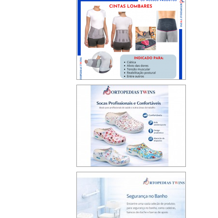
>
>
>
>
>
>
>
>
>