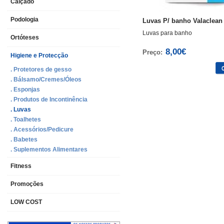
Calçado
Podologia
Luvas P/ banho Valaclean
Luvas para banho
Ortóteses
8,00€
Preço:
Higiene e Protecção
. Protetores de gesso
. Bálsamo/Cremes/Óleos
. Esponjas
. Produtos de Incontinência
. Luvas
. Toalhetes
. Acessórios/Pedicure
. Babetes
. Suplementos Alimentares
Fitness
Promoções
LOW COST