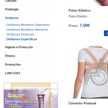
Calçado
Podologia
Pulso Elástico
Pulso Elástico
Ortóteses
. Ortóteses Membros Superiores
7,50€
Preço:
. Ortóteses Membros Inferiores
. Ortóteses Posturais
. Ortóteses Especificas
Higiene e Protecção
Fitness
Promoções
LOW COST
>
>
>
Corrector Postural